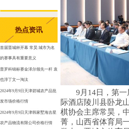
热点资讯
首届晋城杯开幕 常昊:城市为名
的赛事具有重要意义
普罗科锦标赛金泽尔领先一杆 袁
也淳丁文一淘汰
9月14日，第一
2024年9月9日天津碧城农产品批
际酒店陵川县卧龙
发市场价格行情
棋协会主席常昊，
2024年9月9日天津韩家墅海吉星
菁，山西省体育局
农产品物流有限公司价格行情